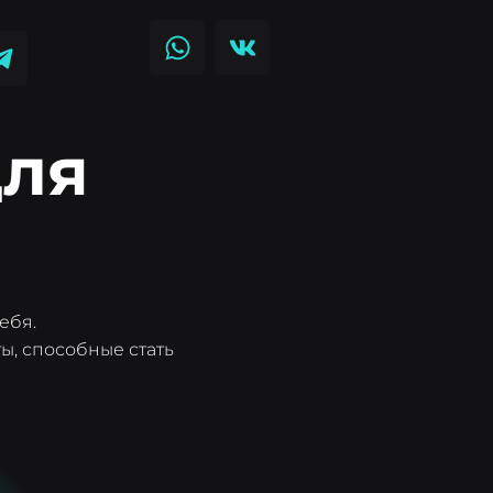
для
ебя.
ы, способные стать